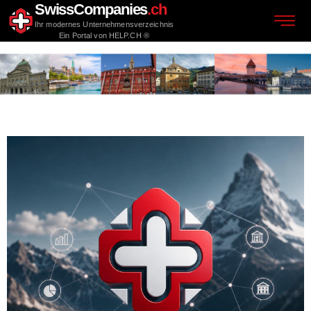
SwissCompanies
.ch
Ihr modernes Unternehmensverzeichnis
Ein Portal von HELP.CH ®